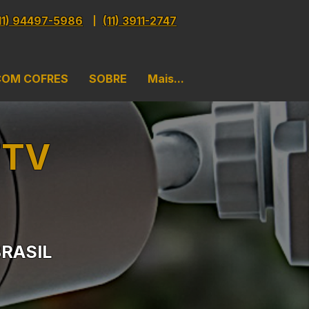
11) 94497-5986
(11) 3911-2747
COM COFRES
SOBRE
Mais...
FTV
BRASIL