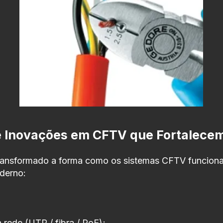
e Inovações em CFTV que Fortalece
transformado a forma como os sistemas CFTV funciona
derno:
rede (UTP / fibra / PoE);