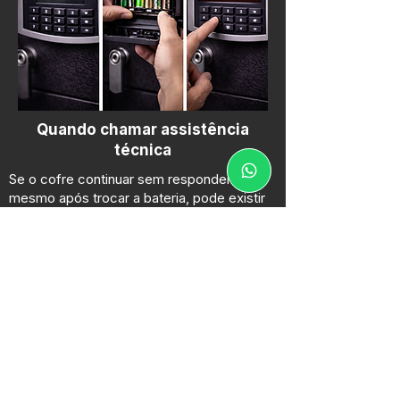
Quando chamar assistência
técnica
Se o cofre continuar sem responder
mesmo após trocar a bateria, pode existir
um problema eletrônico ou mecânico.
Nesses casos, o ideal é procurar
assistência técnica especializada
.
Seu cofre não está respondendo ou
pode estar com bateria fraca?
Entre em contato com a Golden Safes e
solicite assistência técnica especializada.